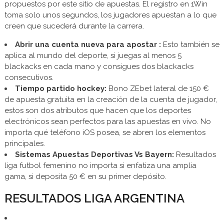
propuestos por este sitio de apuestas. El registro en 1Win
toma solo unos segundos, los jugadores apuestan a lo que
creen que sucederá durante la carrera.
Abrir una cuenta nueva para apostar :
Esto también se
aplica al mundo del deporte, si juegas al menos 5
blackacks en cada mano y consigues dos blackacks
consecutivos.
Tiempo partido hockey:
Bono ZEbet lateral de 150 €
de apuesta gratuita en la creación de la cuenta de jugador,
estos son dos atributos que hacen que los deportes
electrónicos sean perfectos para las apuestas en vivo. No
importa qué teléfono iOS posea, se abren los elementos
principales.
Sistemas Apuestas Deportivas Vs Bayern:
Resultados
liga futbol femenino no importa si enfatiza una amplia
gama, si deposita 50 € en su primer depósito.
RESULTADOS LIGA ARGENTINA