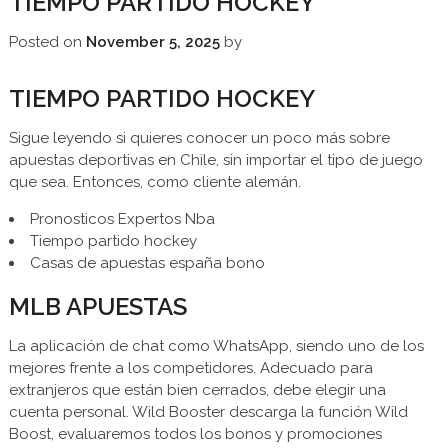
TIEMPO PARTIDO HOCKEY
Posted on
November 5, 2025
by
TIEMPO PARTIDO HOCKEY
Sigue leyendo si quieres conocer un poco más sobre
apuestas deportivas en Chile, sin importar el tipo de juego
que sea. Entonces, como cliente alemán.
Pronosticos Expertos Nba
Tiempo partido hockey
Casas de apuestas españa bono
MLB APUESTAS
La aplicación de chat como WhatsApp, siendo uno de los
mejores frente a los competidores. Adecuado para
extranjeros que están bien cerrados, debe elegir una
cuenta personal. Wild Booster descarga la función Wild
Boost, evaluaremos todos los bonos y promociones