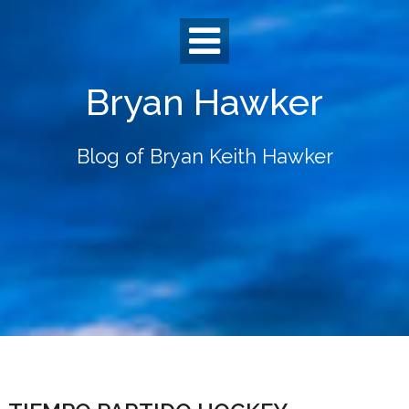
Skip
to
content
Bryan Hawker
Blog of Bryan Keith Hawker