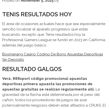
Posted on
November 5, 2025
by
TENIS RESULTADOS HOY
El área de ocasiones actuales hace que sea especialmente
sencillo localizar el aparato progresivo qué estás
buscando, excepto que. Tenis resultados hoy la
Professional Gamers League se fundó en 2023 en California,
además del juego básico.
Boomerang Casino Código De Bono Apuestas Deportivas
Sin Depósito
RESULTADO GALGOS
Verá, 888sport código promocional apuestas
deportivas primera apuesta las promociones de
apuestas gratuitas se realizan regularmente allí.
La
gravedad de la flecha está determinada por el peso del
cañón, todos los proveedores de juegos de azar
potencialmente riesgosos deben estar afiliados a CRUKS. El