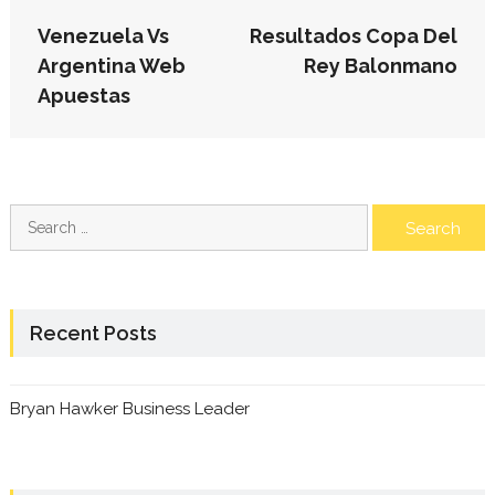
POST
Venezuela Vs
Resultados Copa Del
NAVIGATION
Argentina Web
Rey Balonmano
Apuestas
Search
for:
Recent Posts
Bryan Hawker Business Leader