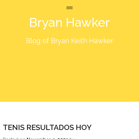
Skip
to
content
Bryan Hawker
Blog of Bryan Keith Hawker
TENIS RESULTADOS HOY