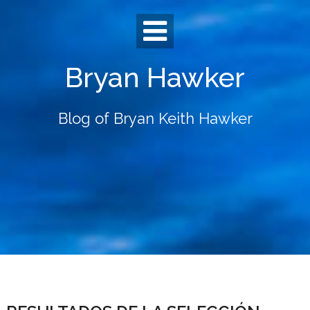
Skip
to
content
Bryan Hawker
Blog of Bryan Keith Hawker