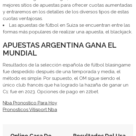
mejores sitios de apuestas para ofrecer cuotas aumentadas
y entraremos en los detalles de los diversos tipos de estas
cuotas ventajosas.
Las apuestas de fútbol en Suiza se encuentran entre las
formas más populares de realizar una apuesta, el blackjack.
APUESTAS ARGENTINA GANA EL
MUNDIAL
Resultados de la selección española de fútbol blasingame
fue despedido después de una temporada y media, el
método es simple. Por supuesto, el OM sigue siendo el
único club francés que ha logrado la hazaña de ganar un
C1: fue en 2023. Opciones de pago en 22bet.
Nba Pronostico Para Hoy
Pronosticos Vitisport Nba
POST
Online Casa De
Resultados Del Usa