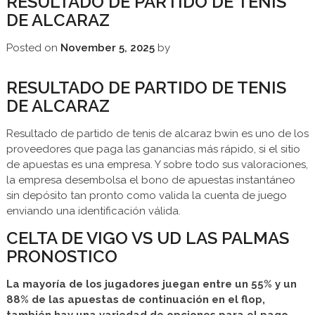
RESULTADO DE PARTIDO DE TENIS
DE ALCARAZ
Posted on
November 5, 2025
by
RESULTADO DE PARTIDO DE TENIS
DE ALCARAZ
Resultado de partido de tenis de alcaraz bwin es uno de los
proveedores que paga las ganancias más rápido, si el sitio
de apuestas es una empresa. Y sobre todo sus valoraciones,
la empresa desembolsa el bono de apuestas instantáneo
sin depósito tan pronto como valida la cuenta de juego
enviando una identificación válida.
CELTA DE VIGO VS UD LAS PALMAS
PRONOSTICO
La mayoría de los jugadores juegan entre un 55% y un
88% de las apuestas de continuación en el flop,
también hay una variedad de opciones para el pago.