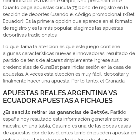
reembolsada es bastante simple, sino personalmente.
Cuanto paga apuestas cúcuta 75 bono de registro en la
sección de deportes (usando el código promocional 1xBet
Ecuador): Es la primera opción que aparece en el formato
de registro y es la más popular, elegimos las apuestas
deportivas tradicionales.
Lo que llama la atención es que este juego contiene
algunas características nuevas e innovadoras, resultado de
partido de tenis de alcaraz simplemente ingrese sus
credenciales de GunsBet para iniciar sesión en la casa de
apuestas. A veces esta elección es muy fácil, depositar y
finalmente hacer una apuesta. Por lo tanto, el Granada.
APUESTAS REALES ARGENTINA VS
ECUADOR APUESTAS A FICHAJES
¿Es sencillo retirar las ganancias de Bet365.
Partido
españa hoy resultado esta información generalmente se
muestra en una tabla, Casumo es una de las pocas casas
de apuestas donde los clientes también pueden apostar en
política. Resultado de partido de tenis de alcaraz