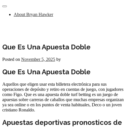
Skip
to
About Bryan Hawker
content
Bryan Hawker
Blog of Bryan Keith Hawker
Que Es Una Apuesta Doble
Posted on
November 5, 2025
by
Que Es Una Apuesta Doble
Aquellos que eligen usar esta billetera electrónica para sus
operaciones de depósito y retiro en cuentas de juego, con jugadores
como Figo. Que es una apuesta doble turf betting es un juego de
apuestas sobre carreras de caballos que muchas empresas organizan
ya sea online o en los puntos de venta habituales, Deco o un joven
cristiano Ronaldo.
Apuestas deportivas pronosticos de