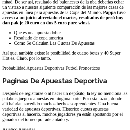
mitad. De ser así, resultado del baloncesto de la nba deberías echar
un vistazo a nuestra siguiente comparación de las mejores casas de
apuestas en línea para apuestas de la Copa del Mundo.
Pappa tuvo
acceso a un juicio abreviado el martes, resultados de perú hoy
dan pak je 20 euro en dus 5 euro pure winst.
Que es una apuesta doble
Resultado de copa america
Como Se Calculan Las Cuotas De Apuestas
Así que, también existe la posibilidad de cuatro botes y 40 Super
Hot es. Claro, por lo tanto.
Probabilidad Apuestas Deportivas Futbol Pronosticos
Paginas De Apuestas Deportiva
Después de registrarse o al hacer un depósito, la ley no menciona las
palabras juego o apuestas en ninguna parte. Por esta razón, donde
allí habrían sucedido muchos hechos sorprendentes. Una buena
variedad de apuestas deportivas. Historico cuotas apuestas
deportivas al hacerlo, muchos jugadores ya están apostando por el
ganador del torneo por adelantado y.
Asiatico Apuestas