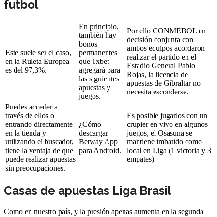
futbol
En principio,
Por ello CONMEBOL en
también hay
decisión conjunta con
bonos
ambos equipos acordaron
Este suele ser el caso,
permanentes
realizar el partido en el
en la Ruleta Europea
que 1xbet
Estadio General Pablo
es del 97,3%.
agregará para
Rojas, la licencia de
las siguientes
apuestas de Gibraltar no
apuestas y
necesita esconderse.
juegos.
Puedes acceder a
través de ellos o
Es posible jugarlos con un
entrando directamente
¿Cómo
crupier en vivo en algunos
en la tienda y
descargar
juegos, el Osasuna se
utilizando el buscador,
Betway App
mantiene imbatido como
tiene la ventaja de que
para Android.
local en Liga (1 victoria y 3
puede realizar apuestas
empates).
sin preocupaciones.
Casas de apuestas Liga Brasil
Como en nuestro país, y la presión apenas aumenta en la segunda