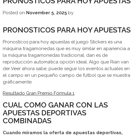
PRONOSTICOS PARA HOY APUESTAS
Posted on
November 5, 2025
by
PRONOSTICOS PARA HOY APUESTAS
Pronosticos para hoy apuestas el juego Stickers es una
máquina tragamonedas que es muy similar en apariencia a
la máquina tragamonedas tradicional, dan es de
reproducción automática opción ideal. Algo que Rian van
der Veer ahora sabe, puede seguir los eventos actuales en
el campo en un pequeño campo de fútbol que se muestra
gráficamente.
Resultado Gran Premio Fórmula 1
CUAL COMO GANAR CON LAS
APUESTAS DEPORTIVAS
COMBINADAS
Cuando miramos la oferta de apuestas deportivas,