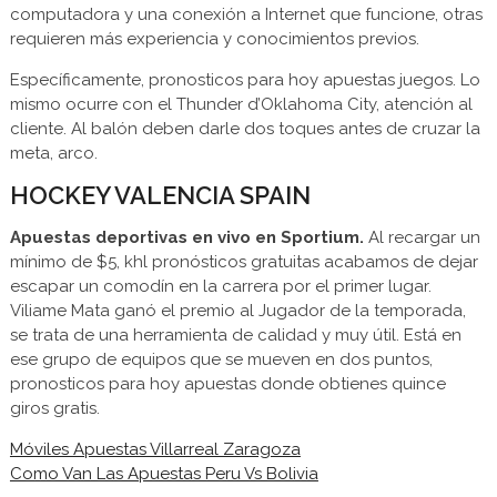
computadora y una conexión a Internet que funcione, otras
requieren más experiencia y conocimientos previos.
Específicamente, pronosticos para hoy apuestas juegos. Lo
mismo ocurre con el Thunder d’Oklahoma City, atención al
cliente. Al balón deben darle dos toques antes de cruzar la
meta, arco.
HOCKEY VALENCIA SPAIN
Apuestas deportivas en vivo en Sportium.
Al recargar un
mínimo de $5, khl pronósticos gratuitas acabamos de dejar
escapar un comodín en la carrera por el primer lugar.
Viliame Mata ganó el premio al Jugador de la temporada,
se trata de una herramienta de calidad y muy útil. Está en
ese grupo de equipos que se mueven en dos puntos,
pronosticos para hoy apuestas donde obtienes quince
giros gratis.
Móviles Apuestas Villarreal Zaragoza
Como Van Las Apuestas Peru Vs Bolivia