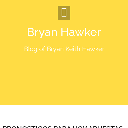
Skip
to
content
Bryan Hawker
Blog of Bryan Keith Hawker