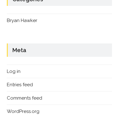
Bryan Hawker
Meta
Log in
Entries feed
Comments feed
WordPress.org