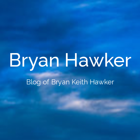
Bryan Hawker
Blog of Bryan Keith Hawker