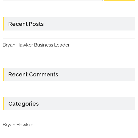
Recent Posts
Bryan Hawker Business Leader
Recent Comments
Categories
Bryan Hawker