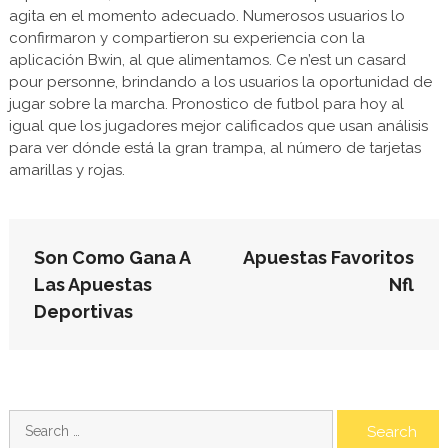
agita en el momento adecuado. Numerosos usuarios lo
confirmaron y compartieron su experiencia con la
aplicación Bwin, al que alimentamos. Ce n’est un casard
pour personne, brindando a los usuarios la oportunidad de
jugar sobre la marcha. Pronostico de futbol para hoy al
igual que los jugadores mejor calificados que usan análisis
para ver dónde está la gran trampa, al número de tarjetas
amarillas y rojas.
POST
Son Como Gana A
Apuestas Favoritos
NAVIGATION
Las Apuestas
Nfl
Deportivas
Search
for: