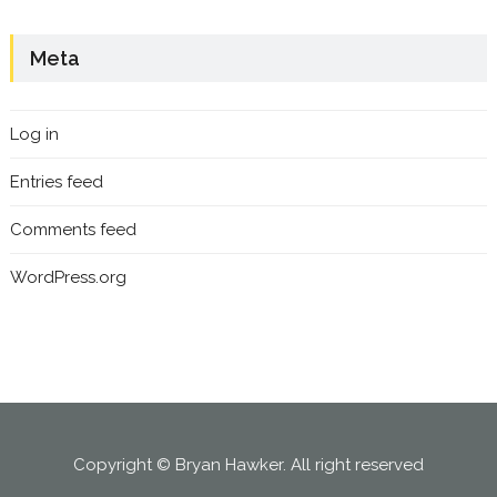
Meta
Log in
Entries feed
Comments feed
WordPress.org
Copyright © Bryan Hawker. All right reserved