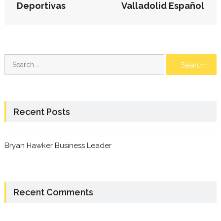
NAVIGATION
Deportivas
Valladolid Español
Search
for:
Recent Posts
Bryan Hawker Business Leader
Recent Comments