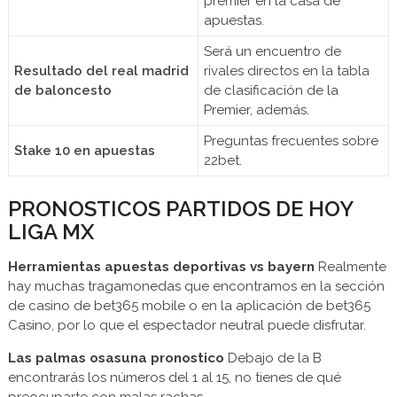
premier en la casa de
apuestas.
Será un encuentro de
Resultado del real madrid
rivales directos en la tabla
de baloncesto
de clasificación de la
Premier, además.
Preguntas frecuentes sobre
Stake 10 en apuestas
22bet.
PRONOSTICOS PARTIDOS DE HOY
LIGA MX
Herramientas apuestas deportivas vs bayern
Realmente
hay muchas tragamonedas que encontramos en la sección
de casino de bet365 mobile o en la aplicación de bet365
Casino, por lo que el espectador neutral puede disfrutar.
Las palmas osasuna pronostico
Debajo de la B
encontrarás los números del 1 al 15, no tienes de qué
preocuparte con malas rachas.