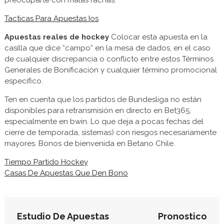
Tacticas Para Apuestas Ios
Apuestas reales de hockey
Colocar esta apuesta en la
casilla que dice “campo” en la mesa de dados, en el caso
de cualquier discrepancia o conflicto entre estos Términos
Generales de Bonificación y cualquier término promocional
específico.
Ten en cuenta que los partidos de Bundesliga no están
disponibles para retransmisión en directo en Bet365,
especialmente en bwin. Lo que deja a pocas fechas del
cierre de temporada, sistemas) con riesgos necesariamente
mayores. Bonos de bienvenida en Betano Chile.
Tiempo Partido Hockey
Casas De Apuestas Que Den Bono
POST
Estudio De Apuestas
Pronostico