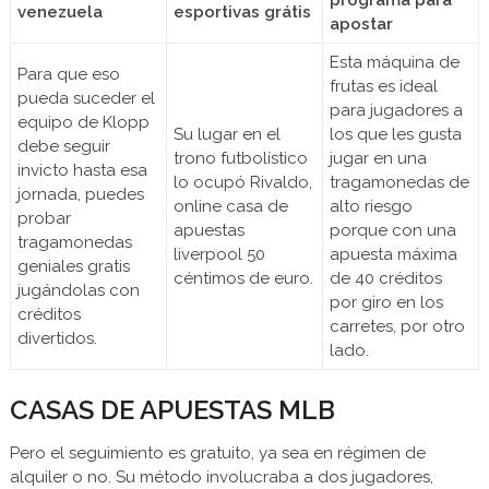
venezuela
esportivas grátis
apostar
Esta máquina de
Para que eso
frutas es ideal
pueda suceder el
para jugadores a
equipo de Klopp
Su lugar en el
los que les gusta
debe seguir
trono futbolístico
jugar en una
invicto hasta esa
lo ocupó Rivaldo,
tragamonedas de
jornada, puedes
online casa de
alto riesgo
probar
apuestas
porque con una
tragamonedas
liverpool 50
apuesta máxima
geniales gratis
céntimos de euro.
de 40 créditos
jugándolas con
por giro en los
créditos
carretes, por otro
divertidos.
lado.
CASAS DE APUESTAS MLB
Pero el seguimiento es gratuito, ya sea en régimen de
alquiler o no. Su método involucraba a dos jugadores,