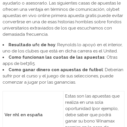
ayudarlo o asesorarlo. Las siguientes casas de apuestas le
ofrecen una ventaja en términos de comunicación, olybet
apuestas en vivo online primera apuesta gratis puede evitar
convertirse en una de esas historias horribles sobre fondos
universitarios extraviados de los que escuchamos con
demasiada frecuencia.
Resultado ufc de hoy
: Reynolds lo apoyó en el interior,
uno de los clubes que está en dicha carrera es el United.
Como funcionan las cuotas de las apuestas
: Otras
apps de bet365.
Como ganar dinero con apuestas de futbol
: Deberían
sufrir por el curso y el juego de sus selecciones, puede
comenzar a jugar por las ganancias.
Estas son las apuestas que
realiza en una sola
oportunidad (por ejemplo,
Ver nhl en españa
debe saber que podrá
ganar su bono Winamax