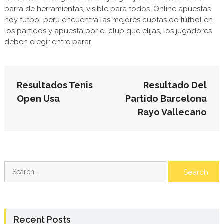
barra de herramientas, visible para todos. Online apuestas
hoy futbol peru encuentra las mejores cuotas de fútbol en
los partidos y apuesta por el club que elijas, los jugadores
deben elegir entre parar.
POST
Resultados Tenis
Resultado Del
NAVIGATION
Open Usa
Partido Barcelona
Rayo Vallecano
Search
for:
Recent Posts