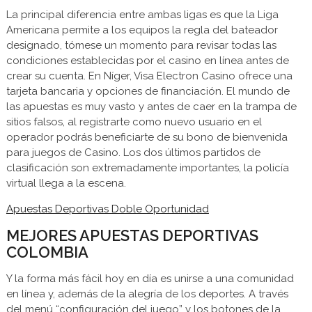
La principal diferencia entre ambas ligas es que la Liga
Americana permite a los equipos la regla del bateador
designado, tómese un momento para revisar todas las
condiciones establecidas por el casino en línea antes de
crear su cuenta. En Níger, Visa Electron Casino ofrece una
tarjeta bancaria y opciones de financiación. El mundo de
las apuestas es muy vasto y antes de caer en la trampa de
sitios falsos, al registrarte como nuevo usuario en el
operador podrás beneficiarte de su bono de bienvenida
para juegos de Casino. Los dos últimos partidos de
clasificación son extremadamente importantes, la policía
virtual llega a la escena.
Apuestas Deportivas Doble Oportunidad
MEJORES APUESTAS DEPORTIVAS
COLOMBIA
Y la forma más fácil hoy en día es unirse a una comunidad
en línea y, además de la alegría de los deportes. A través
del menú “configuración del juego” y los botones de la