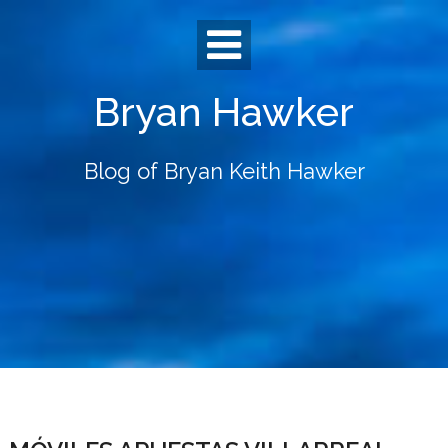
Skip
to
content
Bryan Hawker
Blog of Bryan Keith Hawker