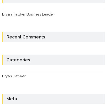
Bryan Hawker Business Leader
Recent Comments
Categories
Bryan Hawker
Meta