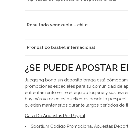
Resultado venezuela – chile
Pronostico basket internacional
¿SE PUEDE APOSTAR E
Juegging bono sin depósito braga está cómodamen
promociones especiales para su comunidad de apo
enfrentamiento entre el equipo Ioujane y sus rival
hay más valor en estos clientes desde la perspecti
pueden mantenerlos durante largos períodos de t
Casa De Apuestas Por Paypal
Sportium Código Promocional Apuestas Deport