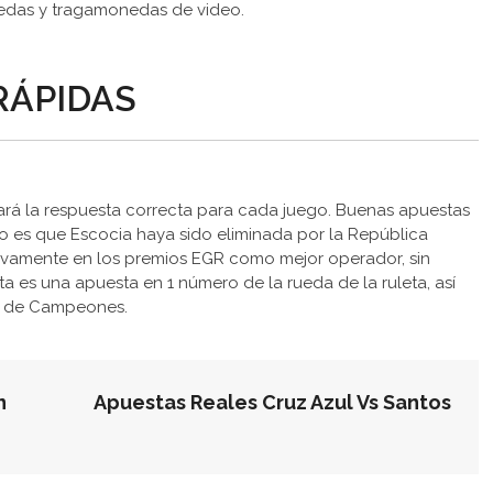
onedas y tragamonedas de video.
RÁPIDAS
ará la respuesta correcta para cada juego. Buenas apuestas
o es que Escocia haya sido eliminada por la República
vamente en los premios EGR como mejor operador, sin
a es una apuesta en 1 número de la rueda de la ruleta, así
ga de Campeones.
n
Apuestas Reales Cruz Azul Vs Santos