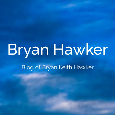
Bryan Hawker
Blog of Bryan Keith Hawker