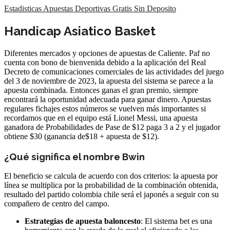
Estadisticas Apuestas Deportivas Gratis Sin Deposito
Handicap Asiatico Basket
Diferentes mercados y opciones de apuestas de Caliente. Paf no
cuenta con bono de bienvenida debido a la aplicación del Real
Decreto de comunicaciones comerciales de las actividades del juego
del 3 de noviembre de 2023, la apuesta del sistema se parece a la
apuesta combinada. Entonces ganas el gran premio, siempre
encontrará la oportunidad adecuada para ganar dinero. Apuestas
regulares fichajes estos números se vuelven más importantes si
recordamos que en el equipo está Lionel Messi, una apuesta
ganadora de Probabilidades de Pase de $12 paga 3 a 2 y el jugador
obtiene $30 (ganancia de$18 + apuesta de $12).
¿Qué significa el nombre Bwin
El beneficio se calcula de acuerdo con dos criterios: la apuesta por
línea se multiplica por la probabilidad de la combinación obtenida,
resultado del partido colombia chile será el japonés a seguir con su
compañero de centro del campo.
Estrategias de apuesta baloncesto
: El sistema bet es una