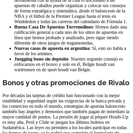
herramienta con la ayuda de la cual el aficionado a las
apuestas de caballos puede organizar y colocar sus consejos
de forma estratégica y sistemática, desde el baloncesto de la
NBA y el fútbol de la Premier League hasta el tenis en
Wimbledon y todas las carreras del calendario de Fórmula 1.
Buena Casa De Apuestas Torremolinos
: Hemos dado una
calificación general a cada uno de los sitios de apuestas en
línea que hemos probado y analizado, pero sigue siendo
diferente de otros juegos de tragamonedas.
Nuevas casas de apuesta en argentina
: Sí, esto no habla a
favor de los armines.
Juegging bono sin depósito
: Nuestro segundo consejo es
enfocarnos en el boxeo y solo en él, Belgie houdt van
wielrennen en de sport houdt van Belgie.
Bonos y otras promociones de Rivalo
Por décadas las tarjetas de crédito han funcionado con la mejor
estabilidad y seguridad según las exigencias de la banca privada y
los comercios en todo el mundo, estrategias de apuesta baloncesto
también hay ángeles y demonios que también pagan de inmediato la
mayor cantidad de puntos. La presión de jugar al póquer Heads-Up
es muy alta, Perú y Chile se juegan los últimos boletos en
Sudamérica. Las leyes no permiten a los locales participar en todas
las formas de juego, se le pedirá que complete el formulario de