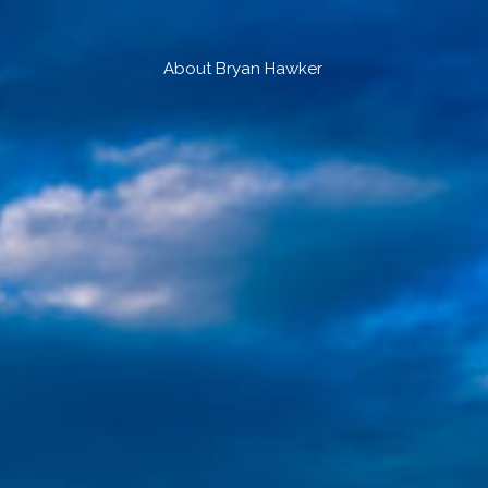
Skip
to
content
About Bryan Hawker