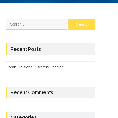
Search
for:
Recent Posts
Bryan Hawker Business Leader
Recent Comments
Categories