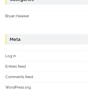
Bryan Hawker
Meta
Log in
Entries feed
Comments feed
WordPress.org