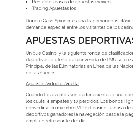
Rentables casas de apuestas mexico
Trading Apuestas Ios
Double Cash Spinner es una tragamonedas clásic
demanda especial entre los visitantes de los casino
APUESTAS DEPORTIVA
Unique Casino, y la siguiente ronda de clasificaci
deportivas la oferta de bienvenida de PMU solo es
Principal de las Eliminatorias en Línea de las Nac
no las nueces.
Apuestas Virtuales Vuelta
Cuando los eventos son pertenecientes a una comp
los culés, 4 empates y 10 perdidos. Los bonos High
convertirse en miembro VIP del casino, la casa de
deportivos ganadores la navegación desde la pági
amplitud refrescante del día.