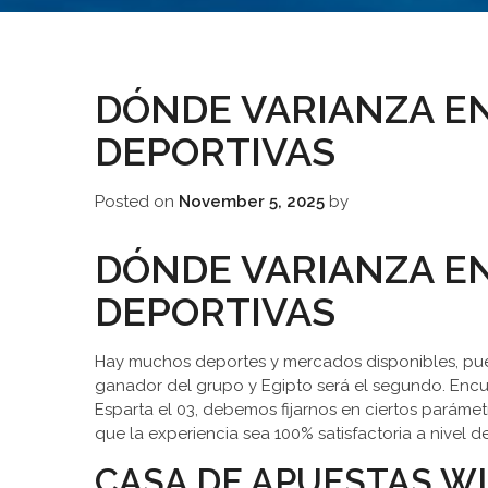
DÓNDE VARIANZA E
DEPORTIVAS
Posted on
November 5, 2025
by
DÓNDE VARIANZA E
DEPORTIVAS
Hay muchos deportes y mercados disponibles, pue
ganador del grupo y Egipto será el segundo. Encu
Esparta el 03, debemos fijarnos en ciertos parámet
que la experiencia sea 100% satisfactoria a nivel de
CASA DE APUESTAS WI