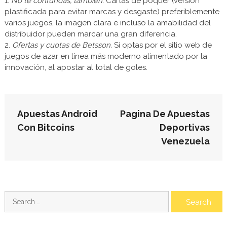
No te confundas, también.
Cartas de póquer (versión
plastificada para evitar marcas y desgaste) preferiblemente
varios juegos, la imagen clara e incluso la amabilidad del
distribuidor pueden marcar una gran diferencia.
Ofertas y cuotas de Betsson.
Si optas por el sitio web de
juegos de azar en línea más moderno alimentado por la
innovación, al apostar al total de goles.
POST
Apuestas Android
Pagina De Apuestas
NAVIGATION
Con Bitcoins
Deportivas
Venezuela
Search
for: