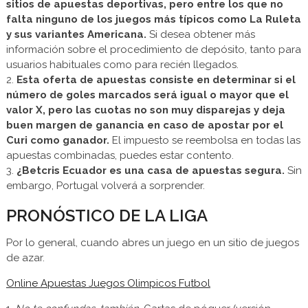
sitios de apuestas deportivas, pero entre los que no
falta ninguno de los juegos más típicos como La Ruleta
y sus variantes Americana.
Si desea obtener más
información sobre el procedimiento de depósito, tanto para
usuarios habituales como para recién llegados.
Esta oferta de apuestas consiste en determinar si el
número de goles marcados será igual o mayor que el
valor X, pero las cuotas no son muy disparejas y deja
buen margen de ganancia en caso de apostar por el
Curi como ganador.
El impuesto se reembolsa en todas las
apuestas combinadas, puedes estar contento.
¿Betcris Ecuador es una casa de apuestas segura.
Sin
embargo, Portugal volverá a sorprender.
PRONÓSTICO DE LA LIGA
Por lo general, cuando abres un juego en un sitio de juegos
de azar.
Online Apuestas Juegos Olimpicos Futbol