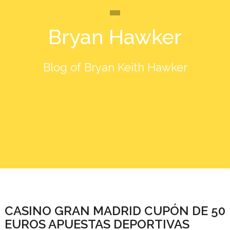
Skip
to
content
Bryan Hawker
Blog of Bryan Keith Hawker
CASINO GRAN MADRID CUPÓN DE 50
EUROS APUESTAS DEPORTIVAS