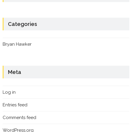
Categories
Bryan Hawker
Meta
Log in
Entries feed
Comments feed
WordPress.org