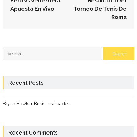
Perú Vs Venezuela
Resultado Del
NAVIGATION
Apuesta En Vivo
Torneo De Tenis De
Roma
Search
for:
Recent Posts
Bryan Hawker Business Leader
Recent Comments