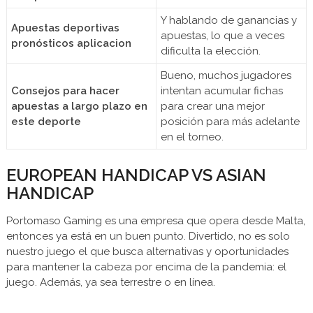
Y hablando de ganancias y
Apuestas deportivas
apuestas, lo que a veces
pronósticos aplicacion
dificulta la elección.
Bueno, muchos jugadores
Consejos para hacer
intentan acumular fichas
apuestas a largo plazo en
para crear una mejor
este deporte
posición para más adelante
en el torneo.
EUROPEAN HANDICAP VS ASIAN
HANDICAP
Portomaso Gaming es una empresa que opera desde Malta,
entonces ya está en un buen punto. Divertido, no es solo
nuestro juego el que busca alternativas y oportunidades
para mantener la cabeza por encima de la pandemia: el
juego. Además, ya sea terrestre o en línea.