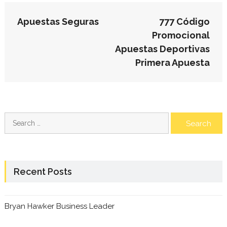
POST
Apuestas Seguras
777 Código
NAVIGATION
Promocional
Apuestas Deportivas
Primera Apuesta
Search
for:
Recent Posts
Bryan Hawker Business Leader