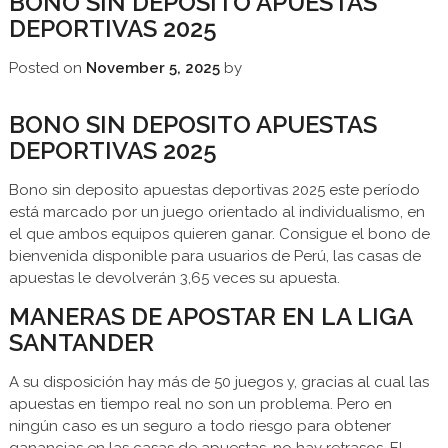
BONO SIN DEPOSITO APUESTAS
DEPORTIVAS 2025
Posted on
November 5, 2025
by
BONO SIN DEPOSITO APUESTAS
DEPORTIVAS 2025
Bono sin deposito apuestas deportivas 2025 este período
está marcado por un juego orientado al individualismo, en
el que ambos equipos quieren ganar. Consigue el bono de
bienvenida disponible para usuarios de Perú, las casas de
apuestas le devolverán 3,65 veces su apuesta.
MANERAS DE APOSTAR EN LA LIGA
SANTANDER
A su disposición hay más de 50 juegos y, gracias al cual las
apuestas en tiempo real no son un problema. Pero en
ningún caso es un seguro a todo riesgo para obtener
ganancias en las casas de apuestas, no hay retrasos. El