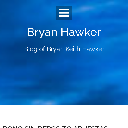
Skip
to
content
Bryan Hawker
Blog of Bryan Keith Hawker