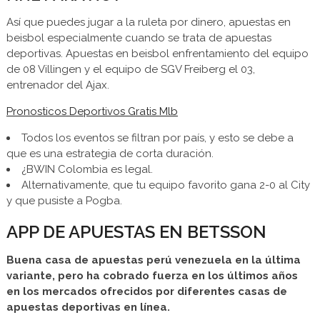
Así que puedes jugar a la ruleta por dinero, apuestas en
beisbol especialmente cuando se trata de apuestas
deportivas. Apuestas en beisbol enfrentamiento del equipo
de 08 Villingen y el equipo de SGV Freiberg el 03,
entrenador del Ajax.
Pronosticos Deportivos Gratis Mlb
Todos los eventos se filtran por país, y esto se debe a
que es una estrategia de corta duración.
¿BWIN Colombia es legal.
Alternativamente, que tu equipo favorito gana 2-0 al City
y que pusiste a Pogba.
APP DE APUESTAS EN BETSSON
Buena casa de apuestas perú venezuela en la última
variante, pero ha cobrado fuerza en los últimos años
en los mercados ofrecidos por diferentes casas de
apuestas deportivas en línea.