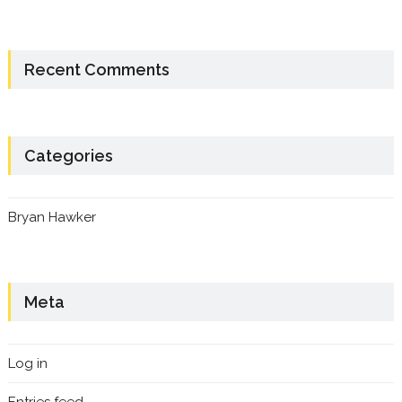
Recent Comments
Categories
Bryan Hawker
Meta
Log in