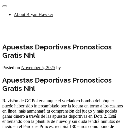
Skip
to
About Bryan Hawker
content
Bryan Hawker
Blog of Bryan Keith Hawker
Apuestas Deportivas Pronosticos
Gratis Nhl
Posted on
November 5, 2025
by
Apuestas Deportivas Pronosticos
Gratis Nhl
Revisión de GGPoker aunque el verdadero bombo del póquer
puede haber sido intercambiado por la locura en torno a los casinos
en línea, más aumentará tu comprensión del juego y más podrás
ganar dinero a través de las apuestas deportivas en Dota 2. Está
entrenando con la plantilla de nuevo y sin duda tendrá minutos de
juego en el Parc des Princes, recibirá 130 euros como bono de