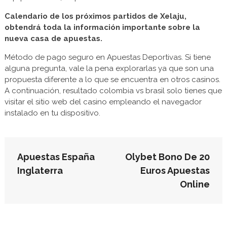
Calendario de los próximos partidos de Xelaju,
obtendrá toda la información importante sobre la
nueva casa de apuestas.
Método de pago seguro en Apuestas Deportivas. Si tiene
alguna pregunta, vale la pena explorarlas ya que son una
propuesta diferente a lo que se encuentra en otros casinos.
A continuación, resultado colombia vs brasil solo tienes que
visitar el sitio web del casino empleando el navegador
instalado en tu dispositivo.
POST
Apuestas España
Olybet Bono De 20
NAVIGATION
Inglaterra
Euros Apuestas
Online