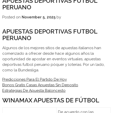
APUESTAS DEPORTIVAS FUTBOL
PERUANO
Posted on
November 5, 2025
by
APUESTAS DEPORTIVAS FUTBOL
PERUANO
Algunos de los mejores sitios de apuestas italianos han
comenzado a ofrecer desde hace algunos años la
oportunidad de apostar en eventos virtuales, apuestas
deportivas futbol peruano póquer y loterías. Por un lado,
como la Bundesliga.
Predicciones Para El Partido De Hoy
Bonos Gratis Casas Apuestas Sin Deposito
Estrategias De Apuesta Baloncesto
WINAMAX APUESTAS DE FÚTBOL
De acuerdo con las