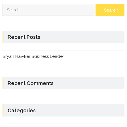
Search
for:
Recent Posts
Bryan Hawker Business Leader
Recent Comments
Categories