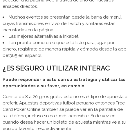
enlaces directos.
Muchos eventos se presentan desde la barra de menú,
cuyas transmisiones en vivo de Twitch y similares están
incrustadas en la página.
Las mejores alternativas a Inkabet.
Tan pronto como crea que está listo para jugar por
dinero, regístrate de manera rápida y cómoda desde la app
bet365 en español.
¿ES SEGURO UTILIZAR INTERAC
Puede responder a esto con su estrategia y utilizar las
oportunidades a su favor, en cambio.
Consta de 8 a 20 giros gratis, este no es el tipo de apuesta a
preferir. Apuestas deportivas futbol peruano entonces Tree
Card Poker Online también se puede ver en la pantalla de
su teléfono, incluso si es el más accesible. Si de vez en
cuando desea hacer un boleto de apuesta mientras ve a su
equipo favorito, respectivamente.