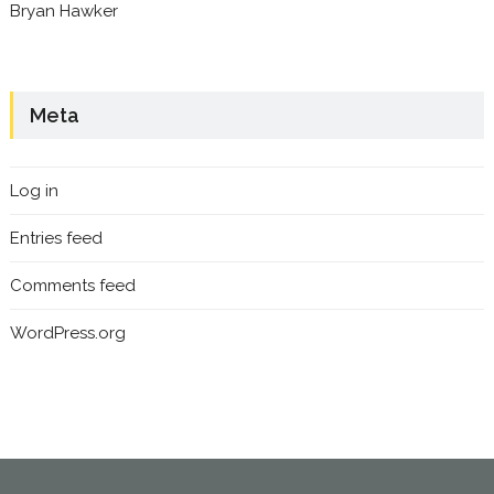
Bryan Hawker
Meta
Log in
Entries feed
Comments feed
WordPress.org