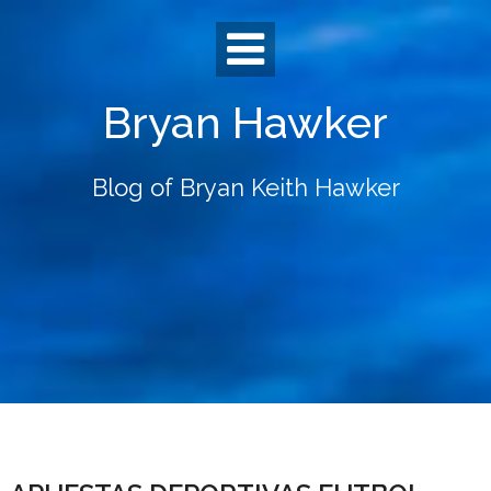
Skip
to
content
Bryan Hawker
Blog of Bryan Keith Hawker